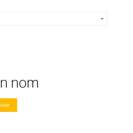
son nom
rcher