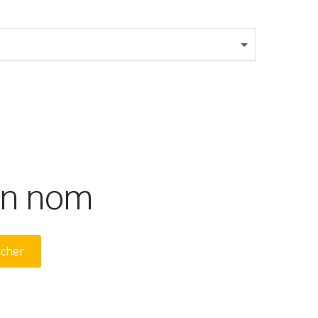
son nom
rcher