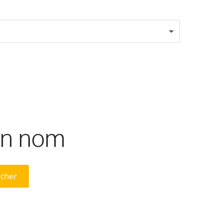
son nom
rcher