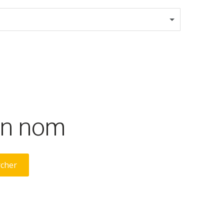
son nom
rcher