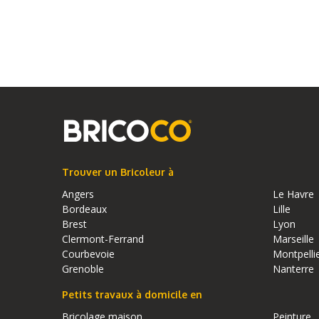
Trouver un Bricoleur à
Angers
Le Havre
Bordeaux
Lille
Brest
Lyon
Clermont-Ferrand
Marseille
Courbevoie
Montpelli
Grenoble
Nanterre
Petits travaux à domicile en
Bricolage maison
Peinture