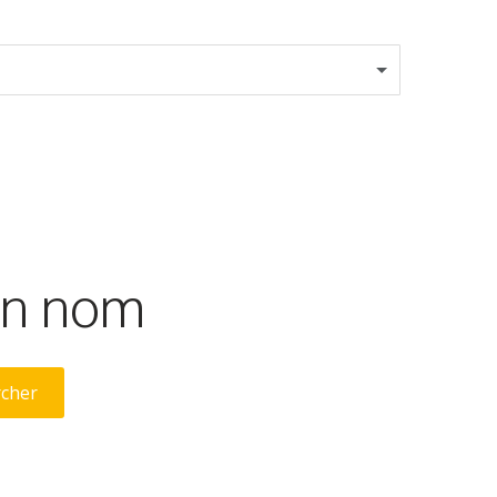
son nom
rcher