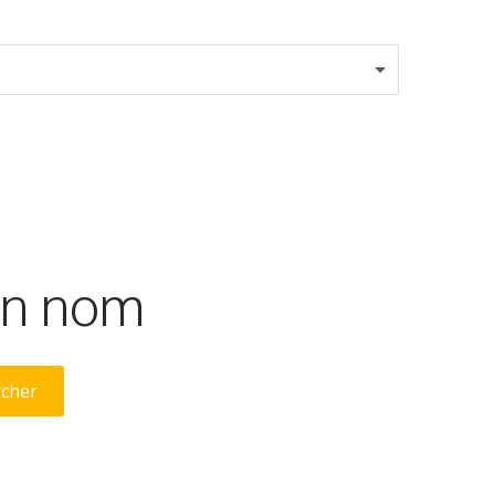
son nom
rcher