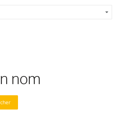
son nom
rcher